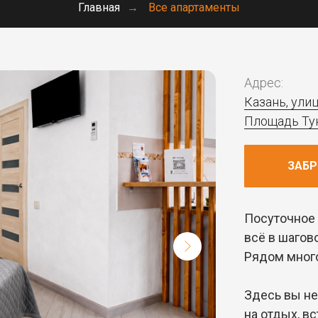
Главная
→
Все апартаменты
Адрес:
Казань, ули
Площадь Ту
ЗАБ
Посуточное 
всё в шагов
Рядом много
Здесь вы не
на отдых, вс