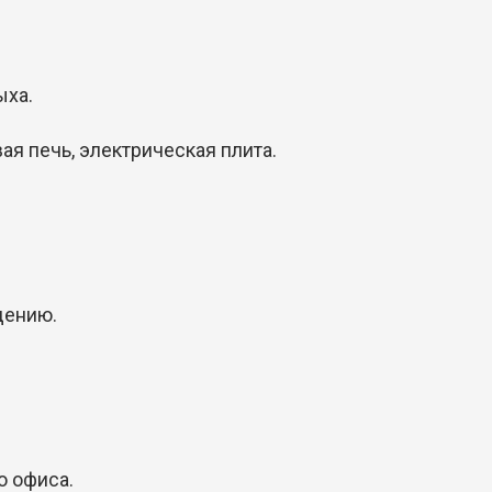
ыха.
ая печь, электрическая плита.
дению.
о офиса.