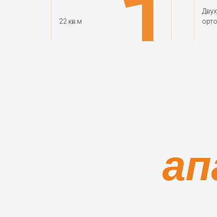
Двух
22 кв.м
орт
ап