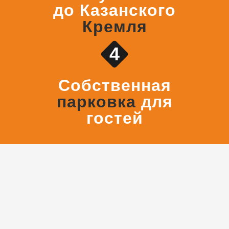
до Казанского
Кремля
4
Собственная
парковка
для
гостей