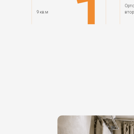
Орто
9 кв.м
вто