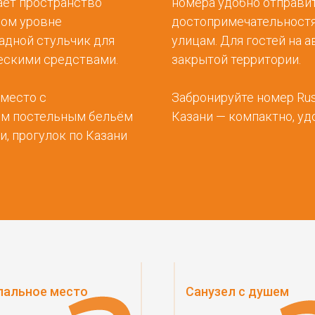
ает пространство
номера удобно отправит
вом уровне
достопримечательностя
адной стульчик для
улицам. Для гостей на 
ескими средствами.
закрытой территории.
 место с
Забронируйте номер Rus
ым постельным бельём
Казани — компактно, удо
и, прогулок по Казани
пальное место
Санузел с душем