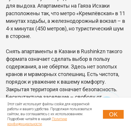
для выдоха. Апартаменты на Гаяза Исхаки
расположены так, что метро «Кремлёвская» в 11
минутах ходьбы, а железнодорожный вокзал – в
4-х минутах (450 метров), но туристический шум
в стороне.
Снять апартаменты в Казани в Rushinkzn такого
формата означает сделать выбор в пользу
содержания, а не обёртки. Здесь нет золотых
кранов и мраморных столешниц. Есть чистота,
порядок и уважение к вашему комфорту.
Закрытая территория означает безопасность.
Бесконтактное заселение – свободу от
графиков.
Этот сайт использует файлы cookie для корректной
работы и вашего удобства. Продолжая пользоваться
OK
сайтом, вы соглашаетесь с их использованием.
Вы арендуете жильё посуточно не для того,
Подробнее читайте в нашей
Политике
конфиденциальности
.
чтобы произвести впечатление на соседей. А