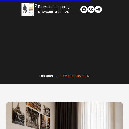
®
Посуточная аренда
в Казани RUSHKZN
Главная
→
Все апартаменты