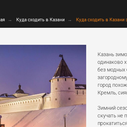
ная
→
Куда сходить в Казани
→
Куда сходить в Казани
Казань зимо
одинаково х
без модных б
загородному
город похо
Кремль, сия
Зимний сезо
скучать не 
прокатиться