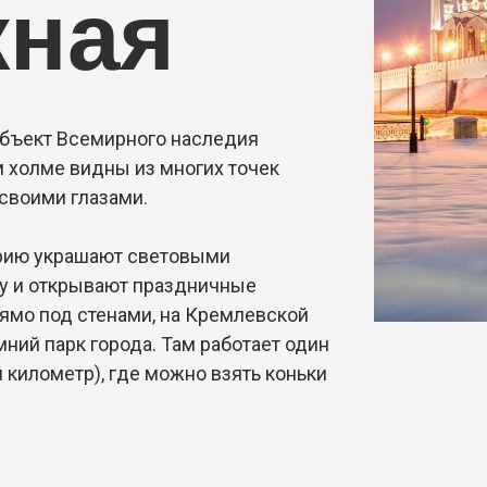
жная
 объект Всемирного наследия
холме видны из многих точек
 своими глазами.
орию украшают световыми
ку и открывают праздничные
рямо под стенами, на Кремлевской
ний парк города. Там работает один
 километр), где можно взять коньки