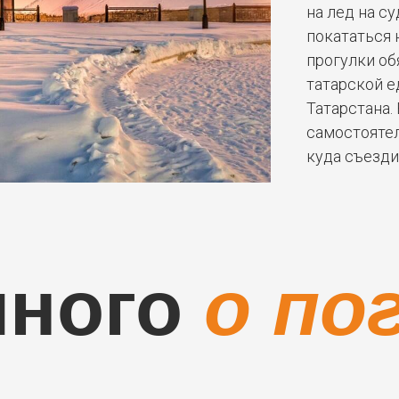
на лед на с
покататься 
прогулки об
татарской е
Татарстана.
самостоятел
куда съезди
много
о по